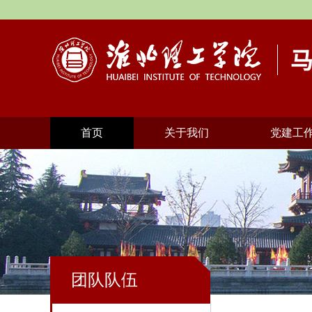
首页
关于我们
党建工
团队队伍