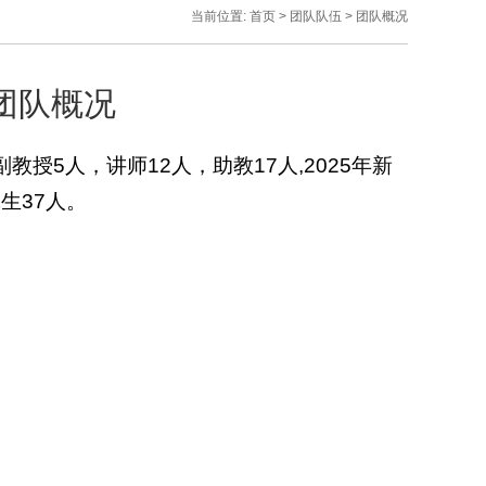
当前位置:
首页
>
团队队伍
>
团队概况
c团队概况
副教授5人，讲师12人，助教17人,2025年新
生37人。