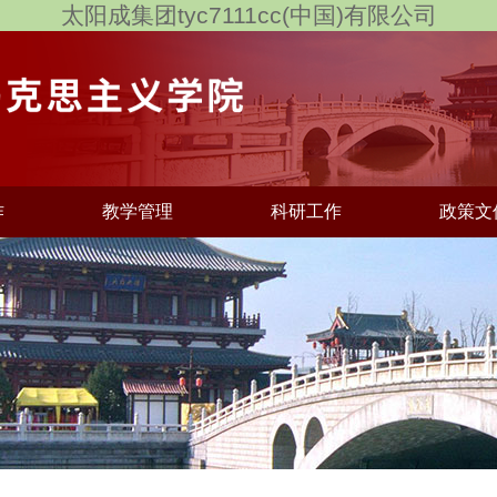
太阳成集团tyc7111cc(中国)有限公司
作
教学管理
科研工作
政策文