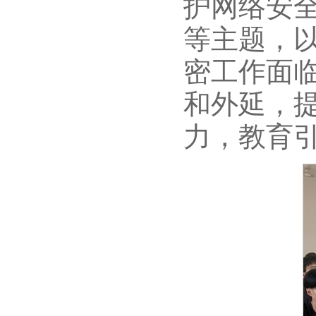
护网络安
等主题，
密工作面
和外延，
力，教育