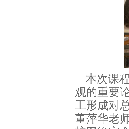
本次课
观的重要
工形成对
董萍华老